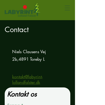
Contact
Niels Clausens Vej
2b,4891 Toreby L
kontakt@labyrint-
lollandfalster.dk
Kontakt os