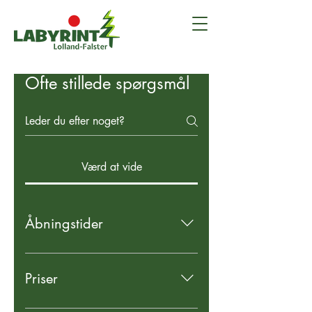
Ofte stillede spørgsmål
Værd at vide
Åbningstider
Labyrinten er midlertidigt lukket. Se
forsiden.
Priser
Voksen kr. 110,- Barn (3-12 år) kr.